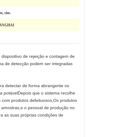
im, sim.
ANGHAI
dispositivo de rejeição e contagem de
ina de detecção podem ser integradas
ra detectar de forma abrangente os
gua potávelDepois que o sistema recolhe
s com produtos defeituosos,Os produtos
e amostras,e o pessoal de produção no
ra as suas próprias condições de