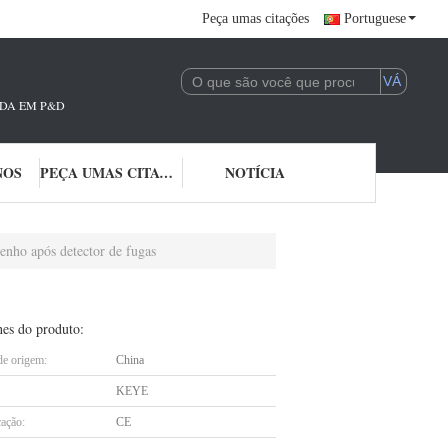
Peça umas citações
Portuguese
ADA EM P&D E APLICAÇÃO DE TECNOLOGIA DE IA. ESTAMOS PROFUNDAMEN
NOS
PEÇA UMAS CITAÇÕES
NOTÍCIA
enho após detector de fugas
hes do produto:
de origem:
China
KEYE
cação:
CE