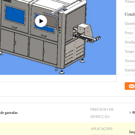
Número
Condi
Quanti
Preço:
Detalh
Tempo 
Termos
Habilid
PRECISÃO DE
 de garrafas
> 
DETECÇÃO:
APLICAÇÕES
Ins