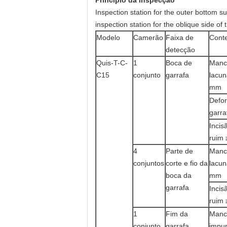
Princípio da inspecção
Inspection station for the outer bottom su
inspection station for the oblique side of
Modelo
Camerão
Faixa de
Conte
detecção
Quis-T-C-
1
Boca de
Manc
C15
conjunto
garrafa
lacun
mm
Defo
garr
Incis
ruim
4
Parte de
Manc
conjuntos
corte e fio da
lacun
boca da
mm
garrafa
Incis
ruim
1
Fim da
Manc
conjunto
garrafa
impur