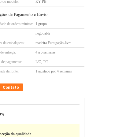
 do modelo:
KY-PB
ções de Pagamento e Envio:
dade de ordem mínima:
1 grupo
negotiable
es da embalagem:
madeira Fumigação-livre
de entrega:
4 a 6 semanas
 de pagamento:
L/C, T/T
ade da fonte:
1 ajustado por 4 semanas
Contato
99%
pecção da qualidade