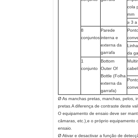
cola 
mm
≥ 3 
8
Parede
Ponto
conjuntos
interna e
conv
externa da
Linha
garrafa
da ga
1
Bottom
Multi
conjunto
Outer Of
cabel
Bottle (Folha
Ponto
externa da
conv
garrafa)
Ø As manchas pretas, manchas, pelos, i
pretas.A diferença de contraste deste va
O equipamento de ensaio deve ser mantid
câmaras, etc.),e o próprio equipamento 
ensaio.
Ø Ativar e desactivar a função de detec