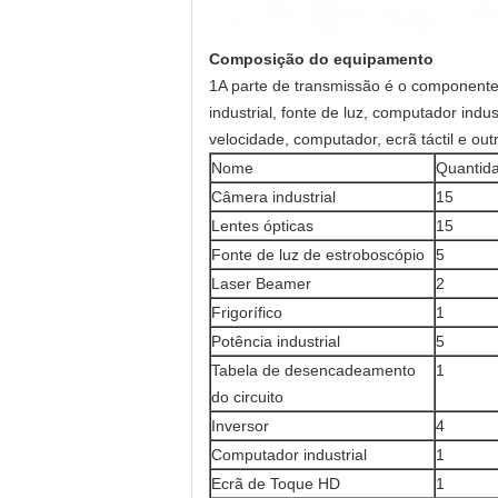
Composição do equipamento
1A parte de transmissão é o componente 
industrial, fonte de luz, computador indust
velocidade, computador, ecrã táctil e out
Nome
Quantid
Câmera industrial
15
Lentes ópticas
15
Fonte de luz de estroboscópio
5
Laser Beamer
2
Frigorífico
1
Potência industrial
5
Tabela de desencadeamento
1
do circuito
Inversor
4
Computador industrial
1
Ecrã de Toque HD
1