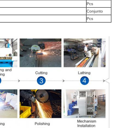
Pcs
Conjunto
Pcs