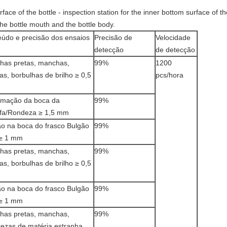
rface of the bottle - inspection station for the inner bottom surface of t
 the bottle mouth and the bottle body.
údo e precisão dos ensaios
Precisão de
Velocidade
detecção
de detecção
has pretas, manchas,
99%
1200
as, borbulhas de brilho ≥ 0,5
pcs/hora
rmação da boca da
99%
afa/Rondeza ≥ 1,5 mm
ão na boca do frasco Bulgão
99%
 ≥ 1 mm
has pretas, manchas,
99%
as, borbulhas de brilho ≥ 0,5
ão na boca do frasco Bulgão
99%
 ≥ 1 mm
has pretas, manchas,
99%
ezas de matéria estranha,