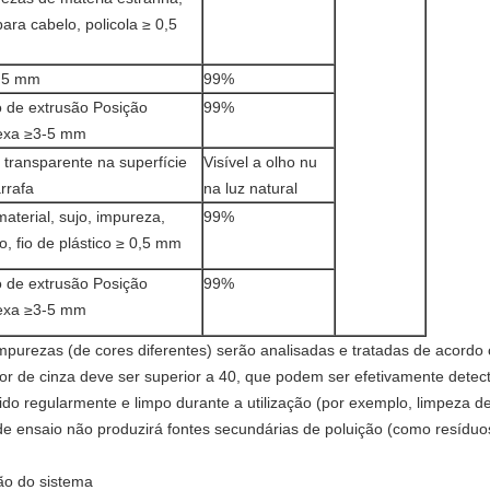
para cabelo, policola ≥ 0,5
a 5 mm
99%
 de extrusão Posição
99%
exa ≥3-5 mm
 transparente na superfície
Visível a olho nu
rrafa
na luz natural
material, sujo, impureza,
99%
o, fio de plástico ≥ 0,5 mm
 de extrusão Posição
99%
exa ≥3-5 mm
mpurezas (de cores diferentes) serão analisadas e tratadas de acord
lor de cinza deve ser superior a 40, que podem ser efetivamente detec
o regularmente e limpo durante a utilização (por exemplo, limpeza de
de ensaio não produzirá fontes secundárias de poluição (como resíduos
ção do sistema