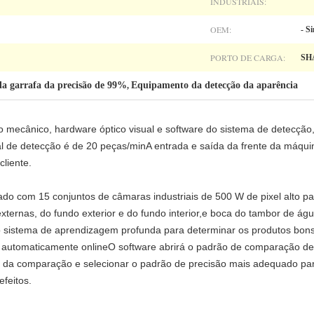
INDUSTRIAIS:
OEM:
- S
PORTO DE CARGA:
SH
da garrafa da precisão de 99%
Equipamento da detecção da aparência
,
mecânico, hardware óptico visual e software do sistema de detecção, 
al de detecção é de 20 peças/minA entrada e saída da frente da máqu
cliente.
do com 15 conjuntos de câmaras industriais de 500 W de pixel alto pa
 externas, do fundo exterior e do fundo interior,e boca do tambor de á
o sistema de aprendizagem profunda para determinar os produtos bon
s automaticamente onlineO software abrirá o padrão de comparação d
são da comparação e selecionar o padrão de precisão mais adequado pa
feitos.