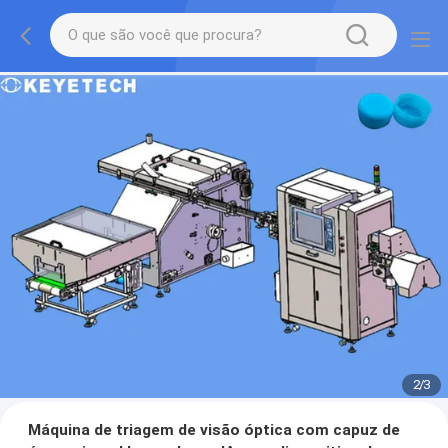
2
/
3
Máquina de triagem de visão óptica com capuz de