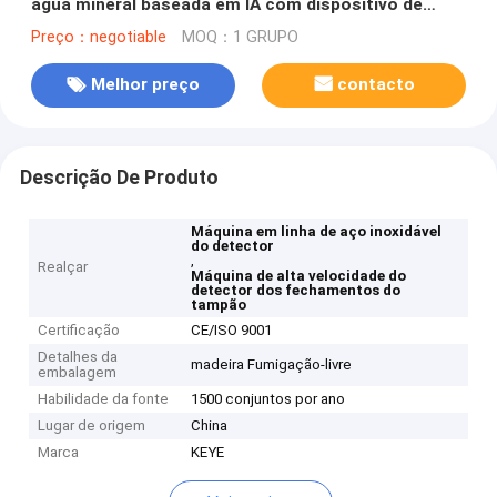
água mineral baseada em IA com dispositivo de
alimentação
Preço：negotiable
MOQ：1 GRUPO
Melhor preço
contacto
Descrição De Produto
Máquina em linha de aço inoxidável
do detector
,
Realçar
Máquina de alta velocidade do
detector dos fechamentos do
tampão
Certificação
CE/ISO 9001
Detalhes da
madeira Fumigação-livre
embalagem
Habilidade da fonte
1500 conjuntos por ano
Lugar de origem
China
Marca
KEYE