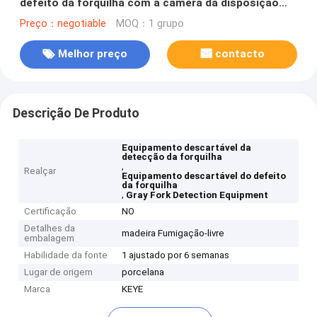
defeito da forquilha com a câmera da disposição
linear
Preço：negotiable
MOQ：1 grupo
Melhor preço
contacto
Descrição De Produto
Equipamento descartável da
detecção da forquilha
,
Realçar
Equipamento descartável do defeito
da forquilha
,
Gray Fork Detection Equipment
Certificação
NO
Detalhes da
madeira Fumigação-livre
embalagem
Habilidade da fonte
1 ajustado por 6 semanas
Lugar de origem
porcelana
Marca
KEYE