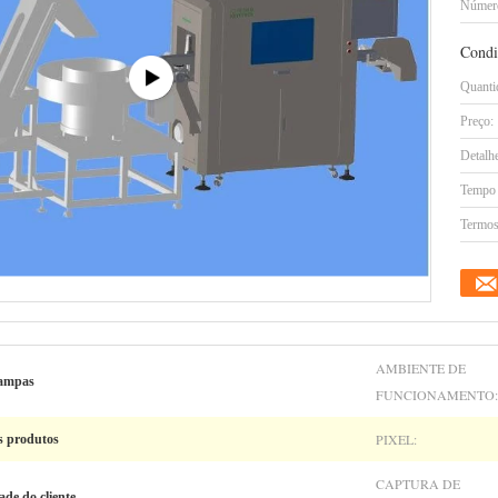
Número
Condi
Quanti
Preço:
Detalh
Tempo 
Termos
AMBIENTE DE
tampas
FUNCIONAMENTO:
PIXEL:
s produtos
CAPTURA DE
ade do cliente