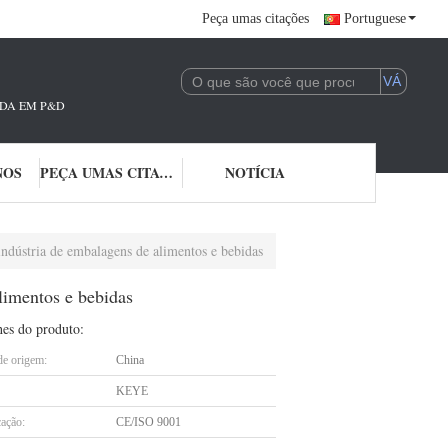
Peça umas citações
Portuguese
ADA EM P&D E APLICAÇÃO DE TECNOLOGIA DE IA. ESTAMOS PROFUNDAMEN
NOS
PEÇA UMAS CITAÇÕES
NOTÍCIA
indústria de embalagens de alimentos e bebidas
limentos e bebidas
hes do produto:
de origem:
China
KEYE
cação:
CE/ISO 9001