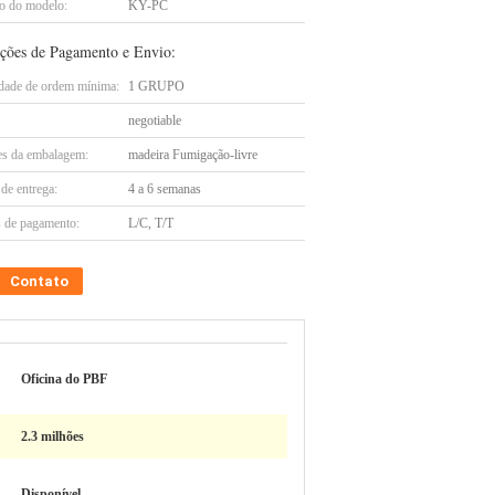
 do modelo:
KY-PC
ções de Pagamento e Envio:
dade de ordem mínima:
1 GRUPO
negotiable
es da embalagem:
madeira Fumigação-livre
de entrega:
4 a 6 semanas
 de pagamento:
L/C, T/T
Contato
Oficina do PBF
2.3 milhões
Disponível