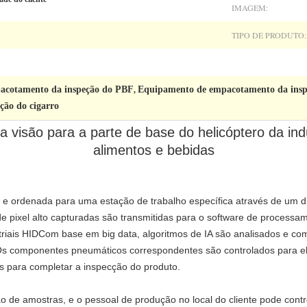
IMAGEM:
TIPO DE PRODUTO:
acotamento da inspeção do PBF
Equipamento de empacotamento da inspe
,
ção do cigarro
 visão para a parte de base do helicóptero da in
alimentos e bebidas
l e ordenada para uma estação de trabalho específica através de um d
e pixel alto capturadas são transmitidas para o software de process
triais HIDCom base em big data, algoritmos de IA são analisados e c
Os componentes pneumáticos correspondentes são controlados para eli
 para completar a inspecção do produto.
 de amostras, e o pessoal de produção no local do cliente pode contr