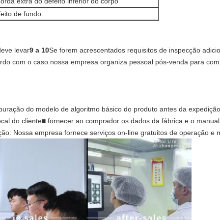
rda extra do defeito inferior do corpo
eito de fundo
eve levar
9 a 10
Se forem acrescentados requisitos de inspecção adici
rdo com o caso.nossa empresa organiza pessoal pós-venda para comple
epuração do modelo de algoritmo básico do produto antes da expedição
cal do cliente■ fornecer ao comprador os dados da fábrica e o manua
ção: Nossa empresa fornece serviços on-line gratuitos de operação e