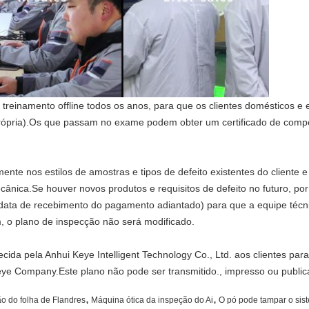
reinamento offline todos os anos, para que os clientes domésticos e 
própria).Os que passam no exame podem obter um certificado de compet
ente nos estilos de amostras e tipos de defeito existentes do client
cânica.Se houver novos produtos e requisitos de defeito no futuro, por 
data de recebimento do pagamento adiantado) para que a equipe técni
 o plano de inspecção não será modificado.
ecida pela Anhui Keye Intelligent Technology Co., Ltd. aos clientes pa
ye Company.Este plano não pode ser transmitido., impresso ou publica
,
,
o do folha de Flandres
Máquina ótica da inspeção do Ai
O pó pode tampar o sis